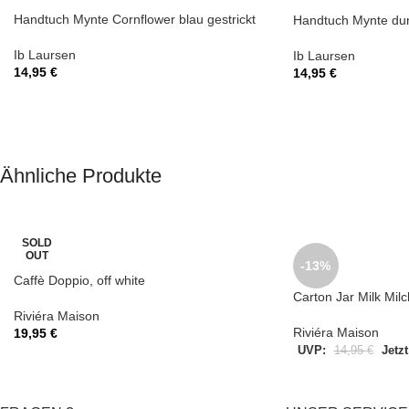
Handtuch Mynte Cornflower blau gestrickt
Handtuch Mynte dun
Ib Laursen
Ib Laursen
14,95
€
14,95
€
Ähnliche Produkte
SOLD
OUT
-13%
Caffè Doppio, off white
Carton Jar Milk Mil
Riviéra Maison
Riviéra Maison
19,95
€
UVP:
14,95
€
Jetzt