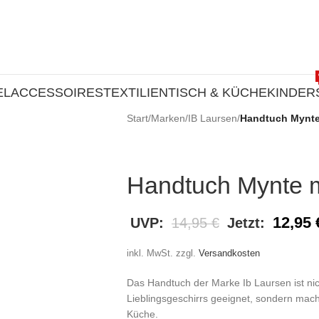
EL
ACCESSOIRES
TEXTILIEN
TISCH & KÜCHE
KINDER
Start
/
Marken
/
IB Laursen
/
Handtuch Mynte 
Handtuch Mynte mi
12,95
UVP:
14,95
€
Jetzt:
inkl. MwSt.
zzgl.
Versandkosten
Das Handtuch der Marke Ib Laursen ist nic
Lieblingsgeschirrs geeignet, sondern mach
Küche.