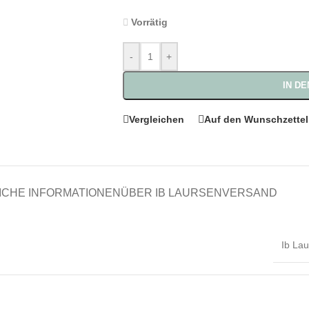
Vorrätig
-
+
IN D
Vergleichen
Auf den Wunschzettel
ICHE INFORMATIONEN
ÜBER IB LAURSEN
VERSAND
Ib La