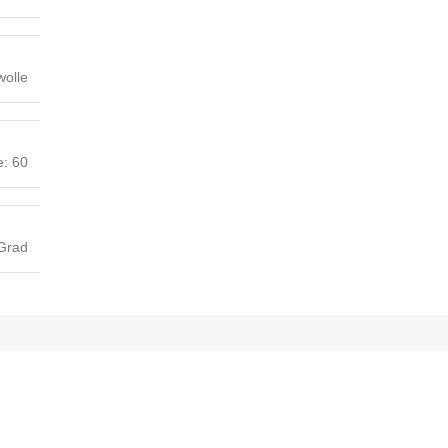
olle
e: 60
Grad