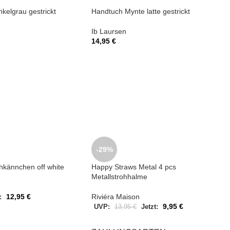
kelgrau gestrickt
Handtuch Mynte latte gestrickt
Ib Laursen
14,95
€
-29%
chkännchen off white
Happy Straws Metal 4 pcs
Metallstrohhalme
12,95
€
Riviéra Maison
:
9,95
€
UVP:
13,95
€
Jetzt: