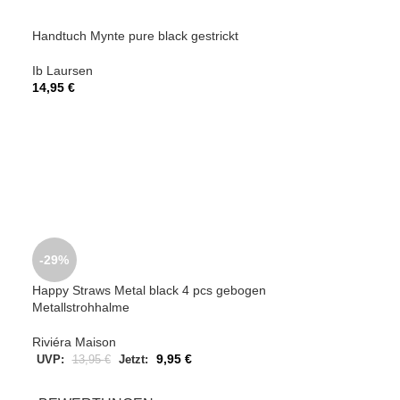
Spültuch Mynte la
Handtuch Mynte pure black gestrickt
Ib Laursen
Ib Laursen
5,50
€
14,95
€
-12%
-29%
Serviette rot gep
Happy Straws Metal black 4 pcs gebogen
Metallstrohhalme
Ib Laursen
UVP:
4,50
€
Jet
Riviéra Maison
9,95
€
UVP:
13,95
€
Jetzt: