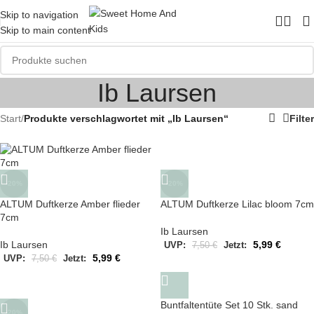
Skip to navigation
Skip to main content
Ib Laursen
Start
/
Produkte verschlagwortet mit „Ib Laursen“
Filter
-20%
-20%
ALTUM Duftkerze Amber flieder
ALTUM Duftkerze Lilac bloom 7cm
7cm
Ib Laursen
Ib Laursen
5,99
€
UVP:
7,50
€
Jetzt:
5,99
€
UVP:
7,50
€
Jetzt:
Buntfaltentüte Set 10 Stk. sand
-20%