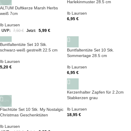
Harlekinmuster 28.5 cm
ALTUM Duftkerze Marsh Herbs
Ib Laursen
weiß 7cm
6,95
€
Ib Laursen
5,99
€
UVP:
7,50
€
Jetzt:
Buntfaltentüte Set 10 Stk.
schwarz-weiß gestreift 22.5 cm
Buntfaltentüte Set 10 Stk.
Sommertage 28.5 cm
Ib Laursen
5,20
€
Ib Laursen
6,95
€
Kerzenhalter Zapfen für 2.2cm
Stabkerzen grau
-12%
Ib Laursen
Flachtüte Set 10 Stk. My Nostalgic
18,95
€
Christmas Geschenktüten
Ib Laursen