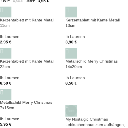
3,95
€
UVP:
4,50
€
Jetzt:
Kerzentablett mit Kante Metall
Kerzentablett mit Kante Metall
11cm
13cm
Ib Laursen
Ib Laursen
2,95
€
3,90
€
Kerzentablett mit Kante Metall
Metallschild Merry Christmas
22cm
14x20cm
Ib Laursen
Ib Laursen
6,50
€
8,50
€
Metallschild Merry Christmas
7x15cm
-28%
Ib Laursen
My Nostalgic Christmas
5,95
€
Lebkuchenhaus zum aufhängen,