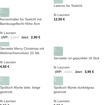
Laterne für Teelicht
-55%
Ib Laursen
12,50
€
Kerzenhalter für Teelicht mit
Bambusgeflecht Höhe 8cm
Ib Laursen
2,90
€
UVP:
6,50
€
Jetzt:
Serviette Merry Christmas mit
-12%
Weihnachtsmotiven 20 Stk.
Serviette rot gepunktet 16 Stck
Ib Laursen
4,50
€
Ib Laursen
3,95
€
UVP:
4,50
€
Jetzt:
Spültuch Mynte latte, beige
Spültuch Mynte dunkelgrau
gestrickt
gestrickt
Ib Laursen
Ib Laursen