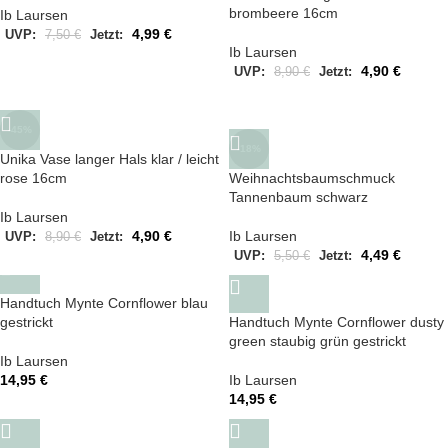
brombeere 16cm
Ib Laursen
4,99
€
UVP:
7,50
€
Jetzt:
Ib Laursen
4,90
€
UVP:
8,90
€
Jetzt:
-45%
-18%
Unika Vase langer Hals klar / leicht
rose 16cm
Weihnachtsbaumschmuck
Tannenbaum schwarz
Ib Laursen
4,90
€
Ib Laursen
UVP:
8,90
€
Jetzt:
4,49
€
UVP:
5,50
€
Jetzt:
Handtuch Mynte Cornflower blau
gestrickt
Handtuch Mynte Cornflower dusty
green staubig grün gestrickt
Ib Laursen
14,95
€
Ib Laursen
14,95
€