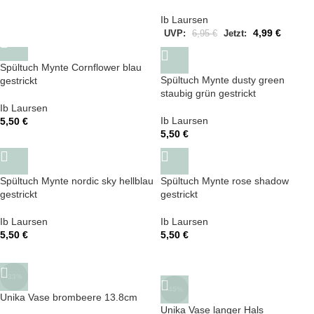
Weihnachtsdeko
Ib Laursen
4,99
€
UVP:
6,95
€
Jetzt:
Spültuch Mynte Cornflower blau
Spültuch Mynte dusty green
gestrickt
staubig grün gestrickt
Ib Laursen
Ib Laursen
5,50
€
5,50
€
Spültuch Mynte nordic sky hellblau
Spültuch Mynte rose shadow
gestrickt
gestrickt
Ib Laursen
Ib Laursen
5,50
€
5,50
€
-33%
-45%
Unika Vase brombeere 13.8cm
Unika Vase langer Hals