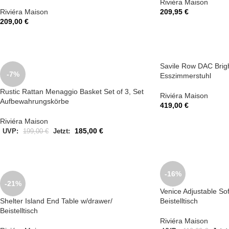
Riviéra Maison
Riviéra Maison
209,95
€
209,00
€
Savile Row DAC Brig
-7%
Esszimmerstuhl
Rustic Rattan Menaggio Basket Set of 3, Set
Riviéra Maison
Aufbewahrungskörbe
419,00
€
Riviéra Maison
185,00
€
UVP:
199,00
€
Jetzt:
-16%
-21%
Venice Adjustable So
Shelter Island End Table w/drawer/
Beistelltisch
Beistelltisch
Riviéra Maison