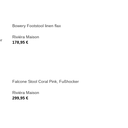
Bowery Footstool linen flax
Riviéra Maison
er
178,95
€
Falcone Stool Coral Pink, Fußhocker
Riviéra Maison
299,95
€