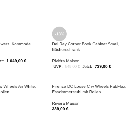
-13%
rawers, Kommode
Del Rey Corner Book Cabinet Small,
Bücherschrank
1.049,00
€
Riviéra Maison
zt:
739,00
€
UVP:
849,00
€
Jetzt:
w Wheels An White,
Firenze DC Loose C w Wheels FabFlax,
ollen
Esszimmerstuhl mit Rollen
Riviéra Maison
339,00
€