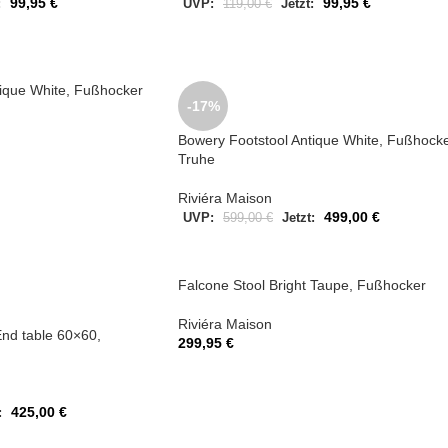
99,95
€
99,95
€
:
UVP:
119,00
€
Jetzt:
tique White, Fußhocker
-17%
Bowery Footstool Antique White, Fußhock
Truhe
Riviéra Maison
499,00
€
UVP:
599,00
€
Jetzt:
Falcone Stool Bright Taupe, Fußhocker
Riviéra Maison
nd table 60×60,
299,95
€
425,00
€
: