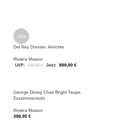
-11%
Del Rey Dresser, Anrichte
Riviéra Maison
889,00
€
UVP:
999,00
€
Jetzt:
George Dining Chair Bright Taupe,
Esszimmerstuhl
Riviéra Maison
398,95
€