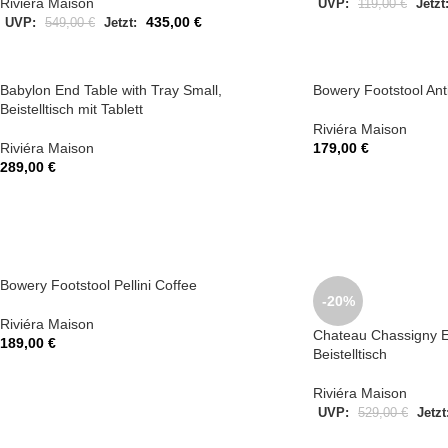
Riviéra Maison
UVP:
119,00
€
Jetzt
435,00
€
UVP:
549,00
€
Jetzt:
Babylon End Table with Tray Small,
Bowery Footstool An
Beistelltisch mit Tablett
Riviéra Maison
Riviéra Maison
179,00
€
289,00
€
Bowery Footstool Pellini Coffee
-20%
Riviéra Maison
Chateau Chassigny E
189,00
€
Beistelltisch
Riviéra Maison
UVP:
529,00
€
Jetzt