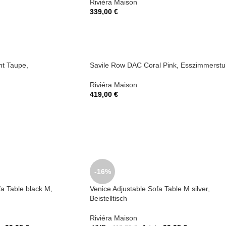
Riviéra Maison
339,00
€
ht Taupe,
Savile Row DAC Coral Pink, Esszimmerstu
Riviéra Maison
419,00
€
-16%
fa Table black M,
Venice Adjustable Sofa Table M silver,
Beistelltisch
Riviéra Maison