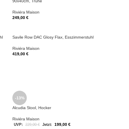
90x40cm, Truhe
Riviéra Maison
249,00
€
hl
Savile Row DAC Glosy Flax, Esszimmerstuhl
Riviéra Maison
419,00
€
-13%
Alcudia Stool, Hocker
Riviéra Maison
199,00
€
UVP:
229,00
€
Jetzt: