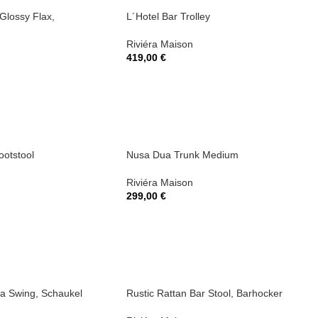
Glossy Flax,
L´Hotel Bar Trolley
Riviéra Maison
419,00
€
ootstool
Nusa Dua Trunk Medium
Riviéra Maison
299,00
€
za Swing, Schaukel
Rustic Rattan Bar Stool, Barhocker