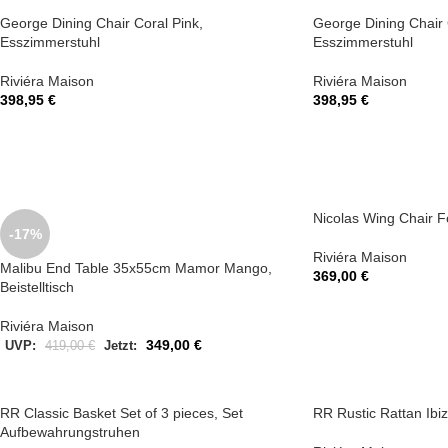
George Dining Chair Coral Pink,
George Dining Chair 
Esszimmerstuhl
Esszimmerstuhl
Riviéra Maison
Riviéra Maison
398,95
€
398,95
€
Nicolas Wing Chair F
-17%
Riviéra Maison
Malibu End Table 35x55cm Mamor Mango,
369,00
€
Beistelltisch
Riviéra Maison
349,00
€
UVP:
419,00
€
Jetzt:
RR Classic Basket Set of 3 pieces, Set
RR Rustic Rattan Ibi
Aufbewahrungstruhen