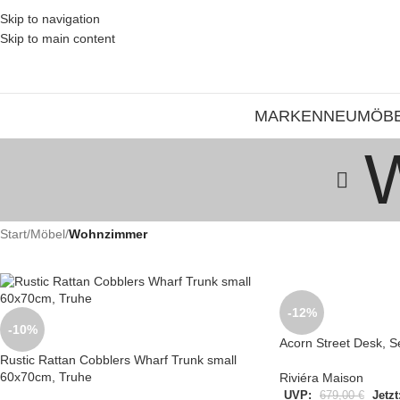
Skip to navigation
Skip to main content
MARKEN
NEU
MÖB
Start
/
Möbel
/
Wohnzimmer
-12%
-10%
Acorn Street Desk, S
Rustic Rattan Cobblers Wharf Trunk small
60x70cm, Truhe
Riviéra Maison
UVP:
679,00
€
Jetzt