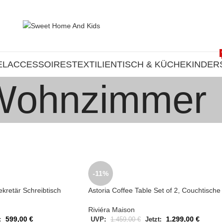
EL
ACCESSOIRES
TEXTILIEN
TISCH & KÜCHE
KINDER
Wohnzimmer
-11%
ekretär Schreibtisch
Astoria Coffee Table Set of 2, Couchtische
Riviéra Maison
599,00
€
1.299,00
€
:
UVP:
1.459,00
€
Jetzt: