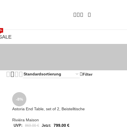
%
SALE
Filter
-8%
Astoria End Table, set of 2, Beistelltische
Riviéra Maison
799,00
€
UVP:
869,00
€
Jetzt: