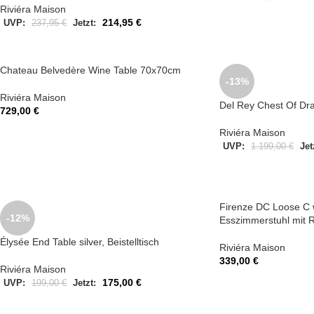
Riviéra Maison
214,95
€
UVP:
237,95
€
Jetzt:
Chateau Belvedère Wine Table 70x70cm
-13%
Riviéra Maison
Del Rey Chest Of D
729,00
€
Riviéra Maison
UVP:
1.199,00
€
Jet
Firenze DC Loose C 
-12%
Esszimmerstuhl mit R
Élysée End Table silver, Beistelltisch
Riviéra Maison
339,00
€
Riviéra Maison
175,00
€
UVP:
199,00
€
Jetzt: