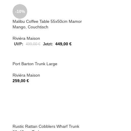
-10%
Malibu Coffee Table 55x50cm Mamor
Mango, Couchtisch
Riviéra Maison
449,00
€
UVP:
499,00
€
Jetzt:
Port Barton Trunk Large
Riviéra Maison
259,00
€
Rustic Rattan Cobblers Wharf Trunk