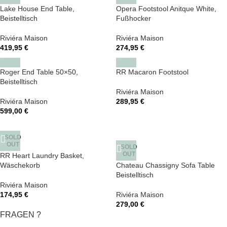
Lake House End Table,
Opera Footstool Anitque White,
Beistelltisch
Fußhocker
Riviéra Maison
Riviéra Maison
419,95
€
274,95
€
Roger End Table 50×50,
RR Macaron Footstool
Beistelltisch
Riviéra Maison
Riviéra Maison
289,95
€
599,00
€
SOLD
OUT
SOLD
OUT
RR Heart Laundry Basket,
Wäschekorb
Chateau Chassigny Sofa Table
Beistelltisch
Riviéra Maison
174,95
€
Riviéra Maison
279,00
€
FRAGEN ?