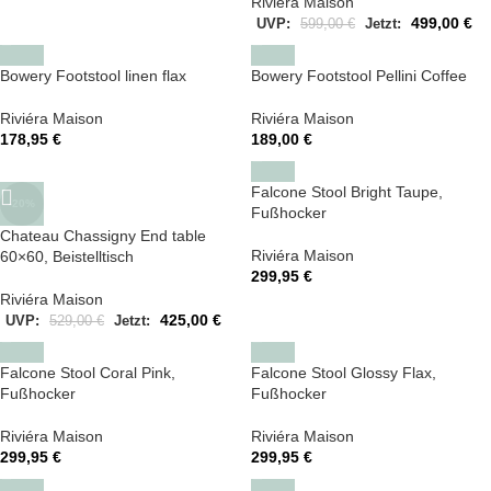
Riviéra Maison
499,00
€
UVP:
599,00
€
Jetzt:
Bowery Footstool linen flax
Bowery Footstool Pellini Coffee
Riviéra Maison
Riviéra Maison
178,95
€
189,00
€
Falcone Stool Bright Taupe,
-20%
Fußhocker
Chateau Chassigny End table
Riviéra Maison
60×60, Beistelltisch
299,95
€
Riviéra Maison
425,00
€
UVP:
529,00
€
Jetzt:
Falcone Stool Coral Pink,
Falcone Stool Glossy Flax,
Fußhocker
Fußhocker
Riviéra Maison
Riviéra Maison
299,95
€
299,95
€