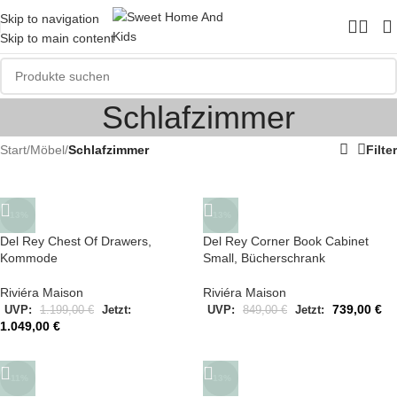
Skip to navigation
Skip to main content
Schlafzimmer
Start
/
Möbel
/
Schlafzimmer
Filter
-13%
-13%
Del Rey Chest Of Drawers,
Del Rey Corner Book Cabinet
Kommode
Small, Bücherschrank
Riviéra Maison
Riviéra Maison
739,00
€
UVP:
1.199,00
€
Jetzt:
UVP:
849,00
€
Jetzt:
1.049,00
€
-11%
-13%