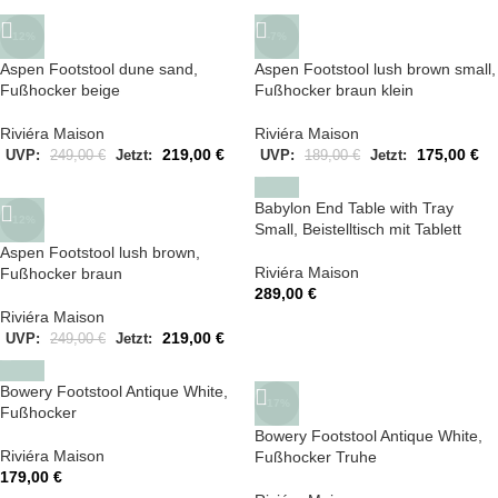
-12%
-7%
Aspen Footstool dune sand,
Aspen Footstool lush brown small,
Fußhocker beige
Fußhocker braun klein
Riviéra Maison
Riviéra Maison
219,00
€
175,00
€
UVP:
249,00
€
Jetzt:
UVP:
189,00
€
Jetzt:
Babylon End Table with Tray
-12%
Small, Beistelltisch mit Tablett
Aspen Footstool lush brown,
Riviéra Maison
Fußhocker braun
289,00
€
Riviéra Maison
219,00
€
UVP:
249,00
€
Jetzt:
Bowery Footstool Antique White,
-17%
Fußhocker
Bowery Footstool Antique White,
Riviéra Maison
Fußhocker Truhe
179,00
€