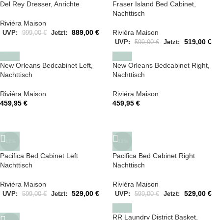
Del Rey Dresser, Anrichte
Fraser Island Bed Cabinet,
Nachttisch
Riviéra Maison
889,00
€
Riviéra Maison
UVP:
999,00
€
Jetzt:
519,00
€
UVP:
599,00
€
Jetzt:
New Orleans Bedcabinet Left,
New Orleans Bedcabinet Right,
Nachttisch
Nachttisch
Riviéra Maison
Riviéra Maison
459,95
€
459,95
€
-12%
-12%
Pacifica Bed Cabinet Left
Pacifica Bed Cabinet Right
Nachttisch
Nachttisch
Riviéra Maison
Riviéra Maison
529,00
€
529,00
€
UVP:
599,00
€
Jetzt:
UVP:
599,00
€
Jetzt:
RR Laundry District Basket,