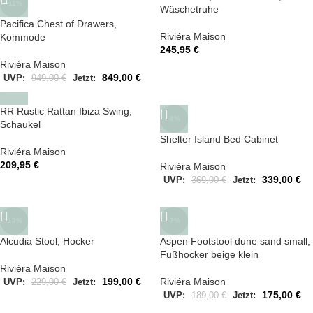
-11%
Wäschetruhe
Pacifica Chest of Drawers,
Riviéra Maison
Kommode
245,95
€
Riviéra Maison
849,00
€
UVP:
949,00
€
Jetzt:
RR Rustic Rattan Ibiza Swing,
-8%
Schaukel
Shelter Island Bed Cabinet
Riviéra Maison
209,95
€
Riviéra Maison
339,00
€
UVP:
369,00
€
Jetzt:
-13%
-7%
Alcudia Stool, Hocker
Aspen Footstool dune sand small,
Fußhocker beige klein
Riviéra Maison
199,00
€
Riviéra Maison
UVP:
229,00
€
Jetzt:
175,00
€
UVP:
189,00
€
Jetzt: