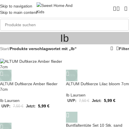
Skip to navigation
Skip to main content
Ib
Start
/
Produkte verschlagwortet mit „Ib“
Filter
-20%
-20%
ALTUM Duftkerze Amber flieder
ALTUM Duftkerze Lilac bloom 7cm
7cm
Ib Laursen
Ib Laursen
5,99
€
UVP:
7,50
€
Jetzt:
5,99
€
UVP:
7,50
€
Jetzt:
Buntfaltentüte Set 10 Stk. sand
-20%