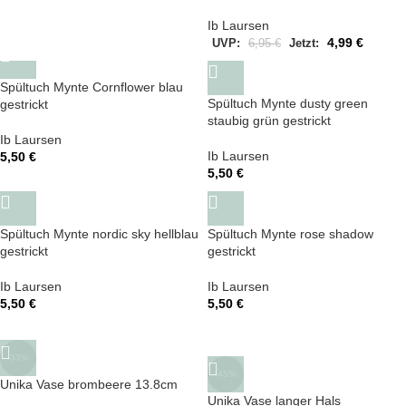
Weihnachtsdeko
Ib Laursen
4,99
€
UVP:
6,95
€
Jetzt:
Spültuch Mynte Cornflower blau
Spültuch Mynte dusty green
gestrickt
staubig grün gestrickt
Ib Laursen
Ib Laursen
5,50
€
5,50
€
Spültuch Mynte nordic sky hellblau
Spültuch Mynte rose shadow
gestrickt
gestrickt
Ib Laursen
Ib Laursen
5,50
€
5,50
€
-33%
-45%
Unika Vase brombeere 13.8cm
Unika Vase langer Hals