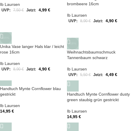
brombeere 16cm
Ib Laursen
4,99
€
UVP:
7,50
€
Jetzt:
Ib Laursen
4,90
€
UVP:
8,90
€
Jetzt:
-45%
-18%
Unika Vase langer Hals klar / leicht
rose 16cm
Weihnachtsbaumschmuck
Tannenbaum schwarz
Ib Laursen
4,90
€
Ib Laursen
UVP:
8,90
€
Jetzt:
4,49
€
UVP:
5,50
€
Jetzt:
Handtuch Mynte Cornflower blau
gestrickt
Handtuch Mynte Cornflower dusty
green staubig grün gestrickt
Ib Laursen
14,95
€
Ib Laursen
14,95
€