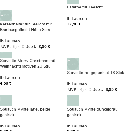
Laterne für Teelicht
-55%
Ib Laursen
12,50
€
Kerzenhalter für Teelicht mit
Bambusgeflecht Höhe 8cm
Ib Laursen
2,90
€
UVP:
6,50
€
Jetzt:
Serviette Merry Christmas mit
-12%
Weihnachtsmotiven 20 Stk.
Serviette rot gepunktet 16 Stck
Ib Laursen
4,50
€
Ib Laursen
3,95
€
UVP:
4,50
€
Jetzt:
Spültuch Mynte latte, beige
Spültuch Mynte dunkelgrau
gestrickt
gestrickt
Ib Laursen
Ib Laursen