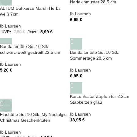
Harlekinmuster 28.5 cm
ALTUM Duftkerze Marsh Herbs
Ib Laursen
weiß 7cm
6,95
€
Ib Laursen
5,99
€
UVP:
7,50
€
Jetzt:
Buntfaltentüte Set 10 Stk.
schwarz-weiß gestreift 22.5 cm
Buntfaltentüte Set 10 Stk.
Sommertage 28.5 cm
Ib Laursen
5,20
€
Ib Laursen
6,95
€
Kerzenhalter Zapfen für 2.2cm
Stabkerzen grau
-12%
Ib Laursen
Flachtüte Set 10 Stk. My Nostalgic
18,95
€
Christmas Geschenktüten
Ib Laursen