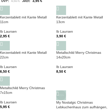
3,95
€
UVP:
4,50
€
Jetzt:
Kerzentablett mit Kante Metall
Kerzentablett mit Kante Metall
11cm
13cm
Ib Laursen
Ib Laursen
2,95
€
3,90
€
Kerzentablett mit Kante Metall
Metallschild Merry Christmas
22cm
14x20cm
Ib Laursen
Ib Laursen
6,50
€
8,50
€
Metallschild Merry Christmas
7x15cm
-28%
Ib Laursen
My Nostalgic Christmas
5,95
€
Lebkuchenhaus zum aufhängen,