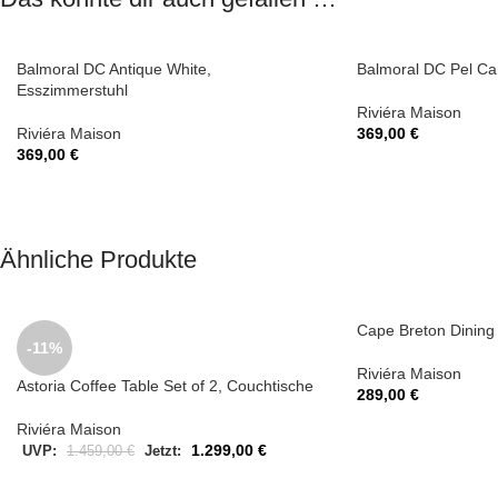
Balmoral DC Antique White,
Balmoral DC Pel Ca
Esszimmerstuhl
Riviéra Maison
Riviéra Maison
369,00
€
369,00
€
Ähnliche Produkte
Cape Breton Dining C
-11%
Riviéra Maison
Astoria Coffee Table Set of 2, Couchtische
289,00
€
Riviéra Maison
1.299,00
€
UVP:
1.459,00
€
Jetzt: