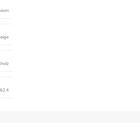
aison
eige
holz
 62,4