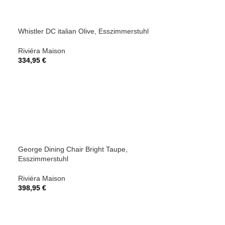
Whistler DC italian Olive, Esszimmerstuhl
Whistler Dining 
Esszimmerstuhl
Riviéra Maison
334,95
€
Riviéra Maison
334,95
€
George Dining Chair Bright Taupe,
RR Rustic Rattan
Esszimmerstuhl
Riviéra Maison
Riviéra Maison
209,95
€
398,95
€