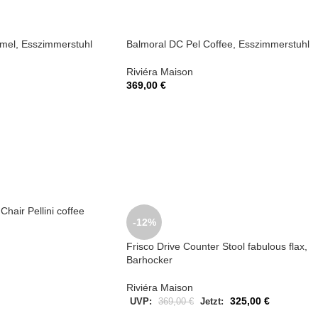
mel, Esszimmerstuhl
Balmoral DC Pel Coffee, Esszimmerstuhl
Riviéra Maison
369,00
€
hair Pellini coffee
-12%
Frisco Drive Counter Stool fabulous flax,
Barhocker
Riviéra Maison
325,00
€
UVP:
369,00
€
Jetzt: