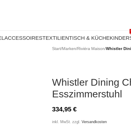
EL
ACCESSOIRES
TEXTILIEN
TISCH & KÜCHE
KINDER
Start
/
Marken
/
Riviéra Maison
/
Whistler Din
Whistler Dining C
Esszimmerstuhl
334,95
€
inkl. MwSt.
zzgl.
Versandkosten