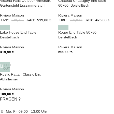
Victoria Falls Outdoor Armchair,
Chateau Chassigny End table
Gartenstuhl Esszimmerstuhl
60×60, Beistelltisch
Riviéra Maison
Riviéra Maison
519,00
€
425,00
€
UVP:
649,00
€
Jetzt:
UVP:
529,00
€
Jetzt:
Lake House End Table,
Roger End Table 50×50,
Beistelltisch
Beistelltisch
Riviéra Maison
Riviéra Maison
419,95
€
599,00
€
SOLD
OUT
Rustic Rattan Classic Bin,
Abfalleimer
Riviéra Maison
109,00
€
FRAGEN ?
Mo.-Fr. 09.00 - 13.00 Uhr