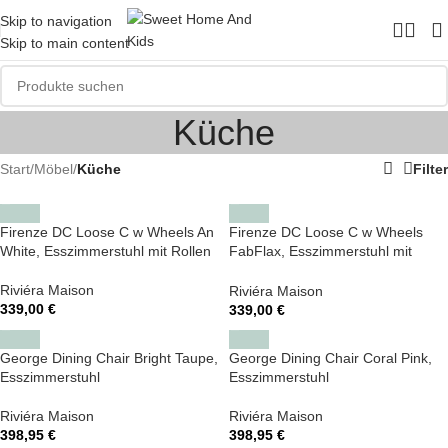
Skip to navigation
Skip to main content
Küche
Start
/
Möbel
/
Küche
Filter
Firenze DC Loose C w Wheels An
Firenze DC Loose C w Wheels
White, Esszimmerstuhl mit Rollen
FabFlax, Esszimmerstuhl mit
Rollen
Riviéra Maison
Riviéra Maison
339,00
€
339,00
€
George Dining Chair Bright Taupe,
George Dining Chair Coral Pink,
Esszimmerstuhl
Esszimmerstuhl
Riviéra Maison
Riviéra Maison
398,95
€
398,95
€