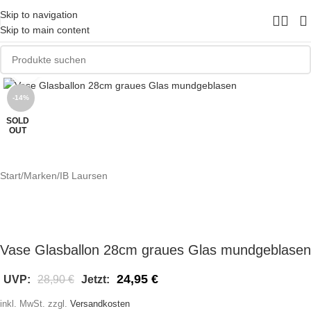
Skip to navigation
Skip to main content
Zum Vergrößern klicken
-14%
SOLD
OUT
Start
/
Marken
/
IB Laursen
Vase Glasballon 28cm graues Glas mundgeblasen
24,95
€
UVP:
28,90
€
Jetzt:
inkl. MwSt.
zzgl.
Versandkosten