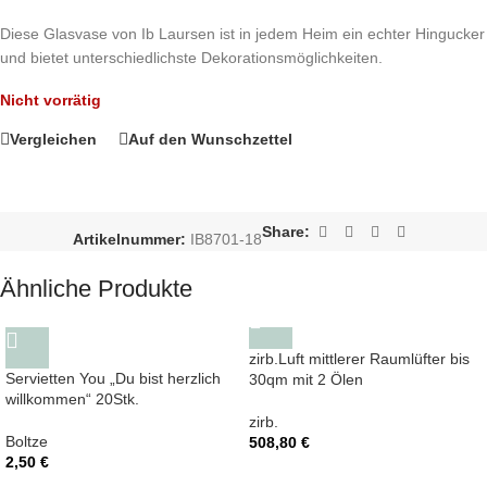
Diese Glasvase von Ib Laursen ist in jedem Heim ein echter Hingucker
und bietet unterschiedlichste Dekorationsmöglichkeiten.
Nicht vorrätig
Vergleichen
Auf den Wunschzettel
Share:
Artikelnummer:
IB8701-18
Ähnliche Produkte
zirb.Luft mittlerer Raumlüfter bis
Servietten You „Du bist herzlich
30qm mit 2 Ölen
willkommen“ 20Stk.
zirb.
Boltze
508,80
€
2,50
€