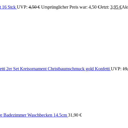
et 16 Stck
UVP:
4,50
€
Ursprünglicher Preis war: 4,50 €
Jetzt:
3,95
€
Akt
2er Set Kreisornament Christbaumschmuck gold Konfetti
UVP:
19
re Badezimmer Waschbecken 14.5cm
31,90
€