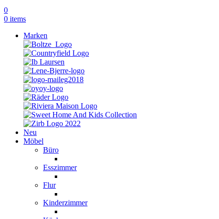
0
0
items
Marken
Neu
Möbel
Büro
Esszimmer
Flur
Kinderzimmer