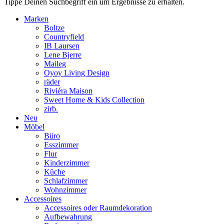
Tippe Deinen Suchbegriff ein um Ergebnisse zu erhalten.
Marken
Boltze
Countryfield
IB Laursen
Lene Bjerre
Maileg
Oyoy Living Design
räder
Riviéra Maison
Sweet Home & Kids Collection
zirb.
Neu
Möbel
Büro
Esszimmer
Flur
Kinderzimmer
Küche
Schlafzimmer
Wohnzimmer
Accessoires
Accessoires oder Raumdekoration
Aufbewahrung