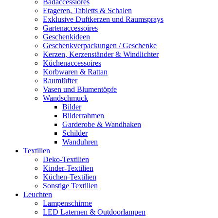
Badaccessiores
Etageren, Tabletts & Schalen
Exklusive Duftkerzen und Raumsprays
Gartenaccessoires
Geschenkideen
Geschenkverpackungen / Geschenke
Kerzen, Kerzenständer & Windlichter
Küchenaccessoires
Korbwaren & Rattan
Raumlüfter
Vasen und Blumentöpfe
Wandschmuck
Bilder
Bilderrahmen
Garderobe & Wandhaken
Schilder
Wanduhren
Textilien
Deko-Textilien
Kinder-Textilien
Küchen-Textilien
Sonstige Textilien
Leuchten
Lampenschirme
LED Laternen & Outdoorlampen