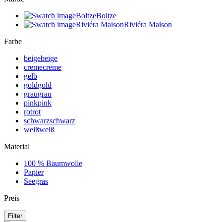
Boltze
Boltze
Riviéra Maison
Riviéra Maison
Farbe
beige
beige
creme
creme
gelb
gold
gold
grau
grau
pink
pink
rot
rot
schwarz
schwarz
weiß
weiß
Material
100 % Baumwolle
Papier
Seegras
Preis
Filter