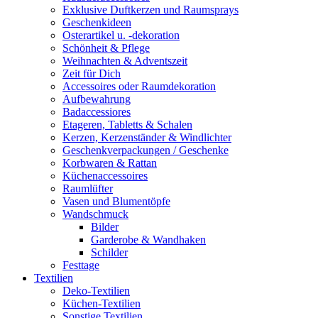
Exklusive Duftkerzen und Raumsprays
Geschenkideen
Osterartikel u. -dekoration
Schönheit & Pflege
Weihnachten & Adventszeit
Zeit für Dich
Accessoires oder Raumdekoration
Aufbewahrung
Badaccessiores
Etageren, Tabletts & Schalen
Kerzen, Kerzenständer & Windlichter
Geschenkverpackungen / Geschenke
Korbwaren & Rattan
Küchenaccessoires
Raumlüfter
Vasen und Blumentöpfe
Wandschmuck
Bilder
Garderobe & Wandhaken
Schilder
Festtage
Textilien
Deko-Textilien
Küchen-Textilien
Sonstige Textilien