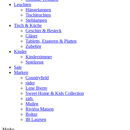
Leuchten
Hängelampen
Tischleuchten
Stehlampen
Tisch & Küche
Geschirr & Besteck
Gläser
Tabletts, Etageren & Platten
Zubehör
Kinder
Kinderzimmer
Spielzeug
Sale
Marken
Countryfield
räder
Lene Bjerre
Sweet Home & Kids Collection
zirb.
Maileg
Riviéra Maison
Boltze
IB Laursen
Marke