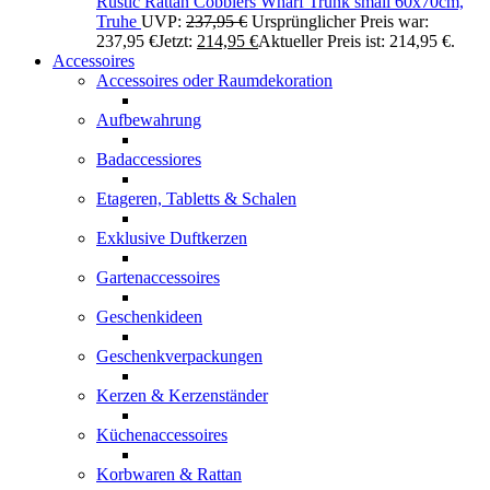
Rustic Rattan Cobblers Wharf Trunk small 60x70cm,
Truhe
UVP:
237,95
€
Ursprünglicher Preis war:
237,95 €
Jetzt:
214,95
€
Aktueller Preis ist: 214,95 €.
Accessoires
Accessoires oder Raumdekoration
Aufbewahrung
Badaccessiores
Etageren, Tabletts & Schalen
Exklusive Duftkerzen
Gartenaccessoires
Geschenkideen
Geschenkverpackungen
Kerzen & Kerzenständer
Küchenaccessoires
Korbwaren & Rattan