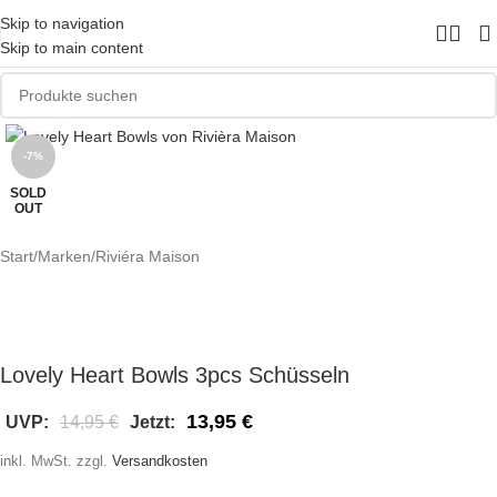
Skip to navigation
Skip to main content
Zum Vergrößern klicken
-7%
SOLD
OUT
Start
/
Marken
/
Riviéra Maison
Lovely Heart Bowls 3pcs Schüsseln
13,95
€
UVP:
14,95
€
Jetzt:
inkl. MwSt.
zzgl.
Versandkosten