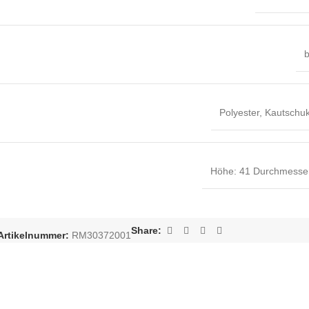
b
Polyester
,
Kautschuk
Höhe: 41 Durchmesser
Share:
Artikelnummer:
RM30372001