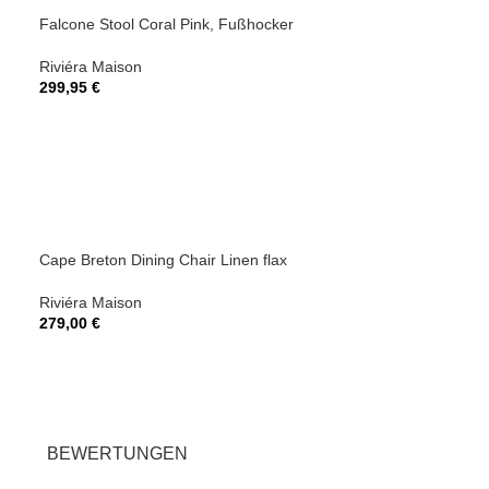
Falcone Stool Coral Pink, Fußhocker
Opera Footstool
Riviéra Maison
Riviéra Maison
299,95
€
274,95
€
Cape Breton Dining Chair Linen flax
Cape Breton Dini
Riviéra Maison
Riviéra Maison
279,00
€
289,00
€
BEWERTUNGEN