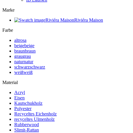
Marke
Riviéra Maison
Riviéra Maison
Farbe
altrosa
beige
beige
braun
braun
grau
grau
natur
natur
schwarz
schwarz
weiß
weiß
Material
Acryl
Eisen
Kautschukholz
Polyester
Recyceltes Eichenholz
recyceltes Ulmenholz
Rubberwood
Slimit-Rattan