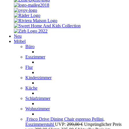
Neu
Möbel
Büro
Esszimmer
Flur
Kinderzimmer
Küche
Schlafzimmer
Wohnzimmer
Frisco Drive Dining Chair espresso Pellini,
Esszimmerstuhl
UVP:
299,00
€
Ursprünglicher Preis