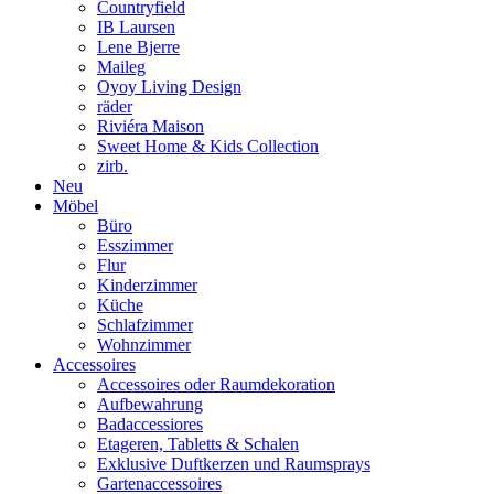
Countryfield
IB Laursen
Lene Bjerre
Maileg
Oyoy Living Design
räder
Riviéra Maison
Sweet Home & Kids Collection
zirb.
Neu
Möbel
Büro
Esszimmer
Flur
Kinderzimmer
Küche
Schlafzimmer
Wohnzimmer
Accessoires
Accessoires oder Raumdekoration
Aufbewahrung
Badaccessiores
Etageren, Tabletts & Schalen
Exklusive Duftkerzen und Raumsprays
Gartenaccessoires