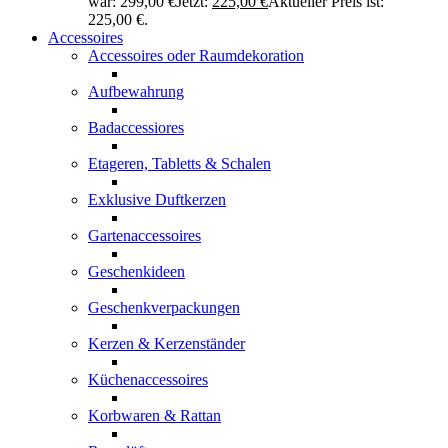
war: 299,00 €
Jetzt:
225,00
€
Aktueller Preis ist:
225,00 €.
Accessoires
Accessoires oder Raumdekoration
Aufbewahrung
Badaccessiores
Etageren, Tabletts & Schalen
Exklusive Duftkerzen
Gartenaccessoires
Geschenkideen
Geschenkverpackungen
Kerzen & Kerzenständer
Küchenaccessoires
Korbwaren & Rattan