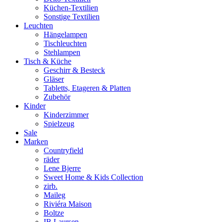
Küchen-Textilien
Sonstige Textilien
Leuchten
Hängelampen
Tischleuchten
Stehlampen
Tisch & Küche
Geschirr & Besteck
Gläser
Tabletts, Etageren & Platten
Zubehör
Kinder
Kinderzimmer
Spielzeug
Sale
Marken
Countryfield
räder
Lene Bjerre
Sweet Home & Kids Collection
zirb.
Maileg
Riviéra Maison
Boltze
IB Laursen