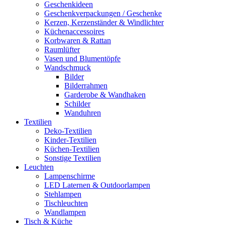
Geschenkideen
Geschenkverpackungen / Geschenke
Kerzen, Kerzenständer & Windlichter
Küchenaccessoires
Korbwaren & Rattan
Raumlüfter
Vasen und Blumentöpfe
Wandschmuck
Bilder
Bilderrahmen
Garderobe & Wandhaken
Schilder
Wanduhren
Textilien
Deko-Textilien
Kinder-Textilien
Küchen-Textilien
Sonstige Textilien
Leuchten
Lampenschirme
LED Laternen & Outdoorlampen
Stehlampen
Tischleuchten
Wandlampen
Tisch & Küche