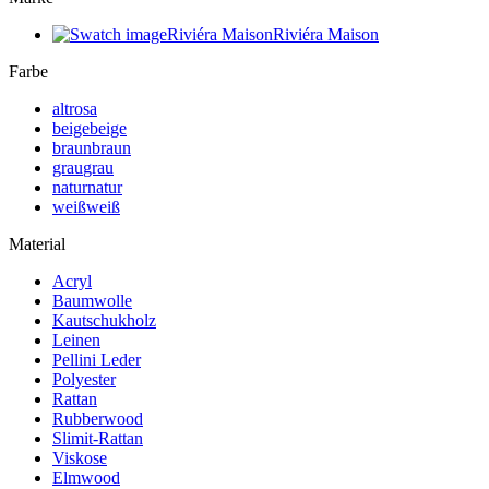
Riviéra Maison
Riviéra Maison
Farbe
altrosa
beige
beige
braun
braun
grau
grau
natur
natur
weiß
weiß
Material
Acryl
Baumwolle
Kautschukholz
Leinen
Pellini Leder
Polyester
Rattan
Rubberwood
Slimit-Rattan
Viskose
Elmwood