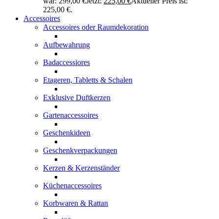
war: 299,00 €
Jetzt:
225,00
€
Aktueller Preis ist:
225,00 €.
Accessoires
Accessoires oder Raumdekoration
Aufbewahrung
Badaccessiores
Etageren, Tabletts & Schalen
Exklusive Duftkerzen
Gartenaccessoires
Geschenkideen
Geschenkverpackungen
Kerzen & Kerzenständer
Küchenaccessoires
Korbwaren & Rattan