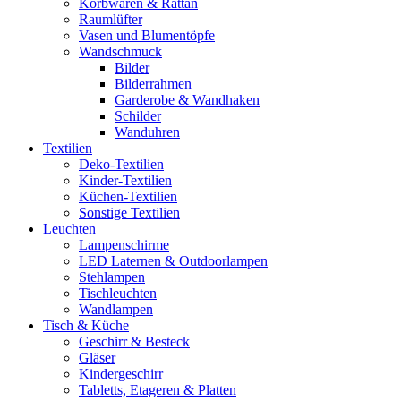
Korbwaren & Rattan
Raumlüfter
Vasen und Blumentöpfe
Wandschmuck
Bilder
Bilderrahmen
Garderobe & Wandhaken
Schilder
Wanduhren
Textilien
Deko-Textilien
Kinder-Textilien
Küchen-Textilien
Sonstige Textilien
Leuchten
Lampenschirme
LED Laternen & Outdoorlampen
Stehlampen
Tischleuchten
Wandlampen
Tisch & Küche
Geschirr & Besteck
Gläser
Kindergeschirr
Tabletts, Etageren & Platten