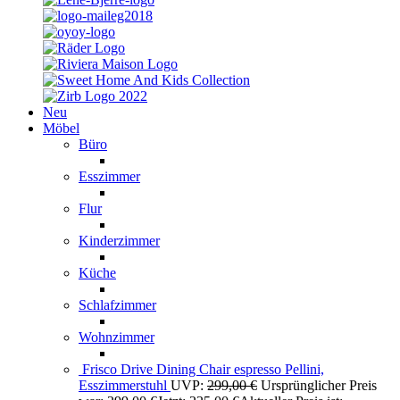
Neu
Möbel
Büro
Esszimmer
Flur
Kinderzimmer
Küche
Schlafzimmer
Wohnzimmer
Frisco Drive Dining Chair espresso Pellini,
Esszimmerstuhl
UVP:
299,00
€
Ursprünglicher Preis