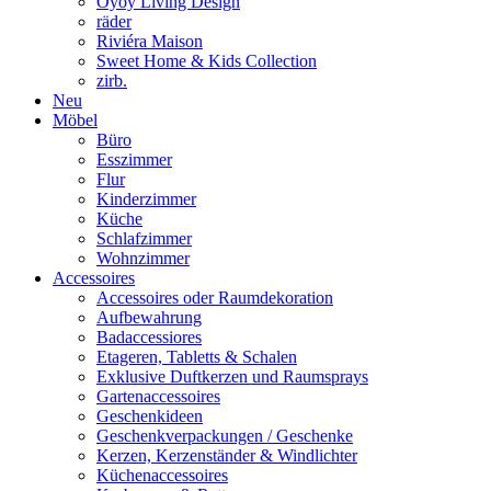
Oyoy Living Design
räder
Riviéra Maison
Sweet Home & Kids Collection
zirb.
Neu
Möbel
Büro
Esszimmer
Flur
Kinderzimmer
Küche
Schlafzimmer
Wohnzimmer
Accessoires
Accessoires oder Raumdekoration
Aufbewahrung
Badaccessiores
Etageren, Tabletts & Schalen
Exklusive Duftkerzen und Raumsprays
Gartenaccessoires
Geschenkideen
Geschenkverpackungen / Geschenke
Kerzen, Kerzenständer & Windlichter
Küchenaccessoires