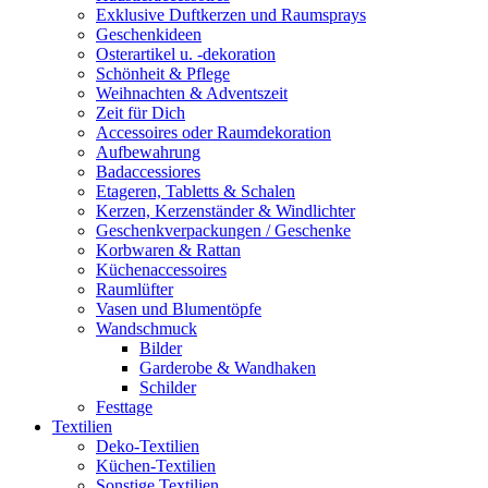
Exklusive Duftkerzen und Raumsprays
Geschenkideen
Osterartikel u. -dekoration
Schönheit & Pflege
Weihnachten & Adventszeit
Zeit für Dich
Accessoires oder Raumdekoration
Aufbewahrung
Badaccessiores
Etageren, Tabletts & Schalen
Kerzen, Kerzenständer & Windlichter
Geschenkverpackungen / Geschenke
Korbwaren & Rattan
Küchenaccessoires
Raumlüfter
Vasen und Blumentöpfe
Wandschmuck
Bilder
Garderobe & Wandhaken
Schilder
Festtage
Textilien
Deko-Textilien
Küchen-Textilien
Sonstige Textilien