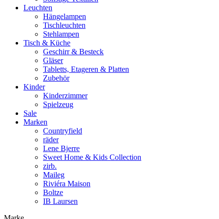
Leuchten
Hängelampen
Tischleuchten
Stehlampen
Tisch & Küche
Geschirr & Besteck
Gläser
Tabletts, Etageren & Platten
Zubehör
Kinder
Kinderzimmer
Spielzeug
Sale
Marken
Countryfield
räder
Lene Bjerre
Sweet Home & Kids Collection
zirb.
Maileg
Riviéra Maison
Boltze
IB Laursen
Marke