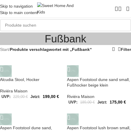
Skip to navigation
Skip to main content
Fußbank
Start
/
Produkte verschlagwortet mit „Fußbank“
Filter
-13%
-7%
Alcudia Stool, Hocker
Aspen Footstool dune sand small,
Fußhocker beige klein
Riviéra Maison
199,00
€
Riviéra Maison
UVP:
229,00
€
Jetzt:
175,00
€
UVP:
189,00
€
Jetzt:
-12%
-7%
Aspen Footstool dune sand,
Aspen Footstool lush brown small,