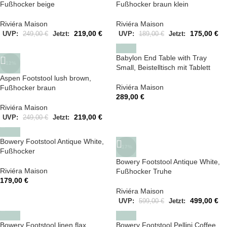
Fußhocker beige
Fußhocker braun klein
Riviéra Maison
Riviéra Maison
219,00
€
175,00
€
UVP:
249,00
€
Jetzt:
UVP:
189,00
€
Jetzt:
Babylon End Table with Tray
-12%
Small, Beistelltisch mit Tablett
Aspen Footstool lush brown,
Riviéra Maison
Fußhocker braun
289,00
€
Riviéra Maison
219,00
€
UVP:
249,00
€
Jetzt:
Bowery Footstool Antique White,
-17%
Fußhocker
Bowery Footstool Antique White,
Riviéra Maison
Fußhocker Truhe
179,00
€
Riviéra Maison
499,00
€
UVP:
599,00
€
Jetzt:
Bowery Footstool linen flax
Bowery Footstool Pellini Coffee