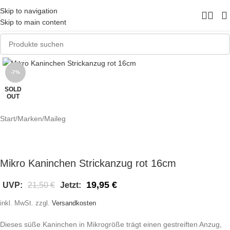
Skip to navigation
Skip to main content
Zum Vergrößern klicken
-7%
SOLD
OUT
Start
/
Marken
/
Maileg
Mikro Kaninchen Strickanzug rot 16cm
19,95
€
UVP:
21,50
€
Jetzt:
inkl. MwSt.
zzgl.
Versandkosten
Dieses süße Kaninchen in Mikrogröße trägt einen gestreiften Anzug,