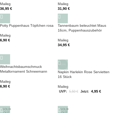
Maileg
Maileg
36,95
€
31,90
€
Potty Puppenhaus Töpfchen rosa
Tannenbaum beleuchtet Maus
16cm, Puppenhauszubehör
Maileg
6,90
€
Maileg
34,95
€
-10%
Weihnachtsbaumschmuck
Metallornament Schneemann
Napkin Harlekin Rose Servietten
dunkelblauer Schal
16 Stück
Maileg
6,90
€
Maileg
4,95
€
UVP:
5,50
€
Jetzt:
SOLD
SOLD
OUT
OUT