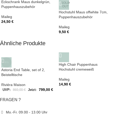
Eckschrank Maus dunkelgrün,
SOLD
Puppenhauszubehör
OUT
Hochstuhl Maus offwhite 7cm,
Maileg
Puppenhauszubehör
24,50
€
Maileg
9,50
€
Ähnliche Produkte
-8%
High Chair Puppenhaus
Hochstuhl cremeweiß
Astoria End Table, set of 2,
Beistelltische
Maileg
14,90
€
Riviéra Maison
799,00
€
UVP:
869,00
€
Jetzt:
FRAGEN ?
Mo.-Fr. 09.00 - 13.00 Uhr