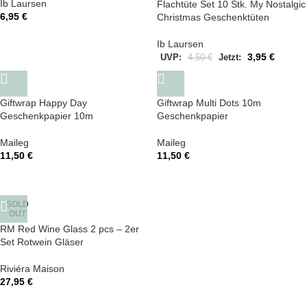
Ib Laursen
Flachtüte Set 10 Stk. My Nostalgic
6,95
€
Christmas Geschenktüten
Ib Laursen
3,95
€
UVP:
4,50
€
Jetzt:
Giftwrap Happy Day
Giftwrap Multi Dots 10m
Geschenkpapier 10m
Geschenkpapier
Maileg
Maileg
11,50
€
11,50
€
SOLD
OUT
RM Red Wine Glass 2 pcs – 2er
Set Rotwein Gläser
Riviéra Maison
27,95
€