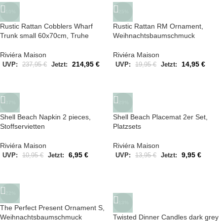
-10%
-25%
Rustic Rattan Cobblers Wharf
Rustic Rattan RM Ornament,
Trunk small 60x70cm, Truhe
Weihnachtsbaumschmuck
Riviéra Maison
Riviéra Maison
214,95
€
14,95
€
UVP:
237,95
€
Jetzt:
UVP:
19,95
€
Jetzt:
-37%
-29%
Shell Beach Napkin 2 pieces,
Shell Beach Placemat 2er Set,
Stoffservietten
Platzsets
Riviéra Maison
Riviéra Maison
6,95
€
9,95
€
UVP:
10,95
€
Jetzt:
UVP:
13,95
€
Jetzt:
-22%
-13%
The Perfect Present Ornament S,
Weihnachtsbaumschmuck
Twisted Dinner Candles dark grey