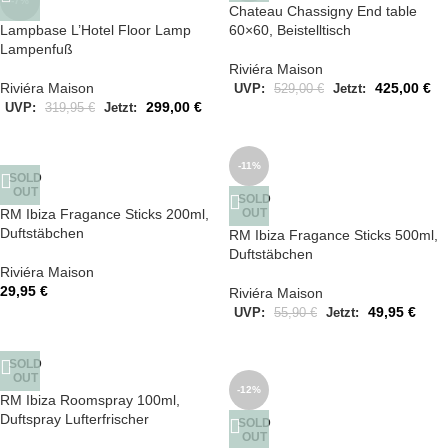
-7%
Chateau Chassigny End table
Lampbase L’Hotel Floor Lamp
60×60, Beistelltisch
Lampenfuß
Riviéra Maison
Riviéra Maison
425,00
€
UVP:
529,00
€
Jetzt:
299,00
€
UVP:
319,95
€
Jetzt:
-11%
SOLD
OUT
SOLD
RM Ibiza Fragance Sticks 200ml,
OUT
Duftstäbchen
RM Ibiza Fragance Sticks 500ml,
Duftstäbchen
Riviéra Maison
29,95
€
Riviéra Maison
49,95
€
UVP:
55,90
€
Jetzt:
SOLD
OUT
-12%
RM Ibiza Roomspray 100ml,
Duftspray Lufterfrischer
SOLD
OUT