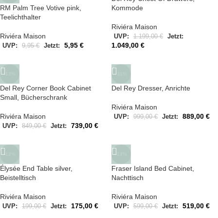
RM Palm Tree Votive pink,
Kommode
Teelichthalter
Riviéra Maison
Riviéra Maison
UVP:
1.199,00
€
Jetzt:
5,95
€
1.049,00
€
UVP:
9,95
€
Jetzt:
-13%
-11%
Del Rey Corner Book Cabinet
Del Rey Dresser, Anrichte
Small, Bücherschrank
Riviéra Maison
Riviéra Maison
889,00
€
UVP:
999,00
€
Jetzt:
739,00
€
UVP:
849,00
€
Jetzt:
-12%
-13%
Élysée End Table silver,
Fraser Island Bed Cabinet,
Beistelltisch
Nachttisch
Riviéra Maison
Riviéra Maison
175,00
€
519,00
€
UVP:
199,00
€
Jetzt:
UVP:
599,00
€
Jetzt: