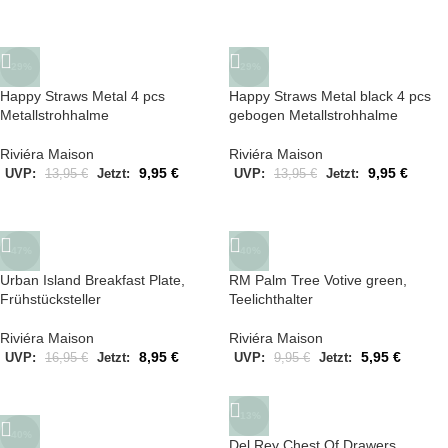
-29%
-29%
Happy Straws Metal 4 pcs
Happy Straws Metal black 4 pcs
Metallstrohhalme
gebogen Metallstrohhalme
Riviéra Maison
Riviéra Maison
9,95
€
9,95
€
UVP:
13,95
€
Jetzt:
UVP:
13,95
€
Jetzt:
-47%
-40%
Urban Island Breakfast Plate,
RM Palm Tree Votive green,
Frühstücksteller
Teelichthalter
Riviéra Maison
Riviéra Maison
8,95
€
5,95
€
UVP:
16,95
€
Jetzt:
UVP:
9,95
€
Jetzt:
-13%
-40%
Del Rey Chest Of Drawers,