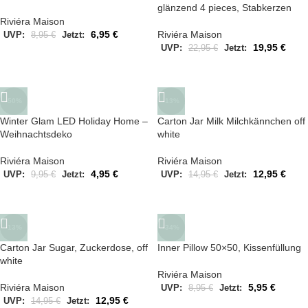
glänzend 4 pieces, Stabkerzen
Riviéra Maison
6,95
€
Riviéra Maison
UVP:
8,95
€
Jetzt:
19,95
€
UVP:
22,95
€
Jetzt:
-50%
-13%
Winter Glam LED Holiday Home –
Carton Jar Milk Milchkännchen off
Weihnachtsdeko
white
Riviéra Maison
Riviéra Maison
4,95
€
12,95
€
UVP:
9,95
€
Jetzt:
UVP:
14,95
€
Jetzt:
-13%
-34%
Carton Jar Sugar, Zuckerdose, off
Inner Pillow 50×50, Kissenfüllung
white
Riviéra Maison
Riviéra Maison
5,95
€
UVP:
8,95
€
Jetzt:
12,95
€
UVP:
14,95
€
Jetzt: