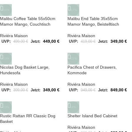
-10%
-17%
Malibu Coffee Table 55x50cm
Malibu End Table 35x55cm
Mamor Mango, Couchtisch
Mamor Mango, Beistelltisch
Riviéra Maison
Riviéra Maison
449,00
€
349,00
€
UVP:
499,00
€
Jetzt:
UVP:
419,00
€
Jetzt:
-13%
-11%
Nicolas Dog Basket Large,
Pacifica Chest of Drawers,
Hundesofa
Kommode
Riviéra Maison
Riviéra Maison
349,00
€
849,00
€
UVP:
399,00
€
Jetzt:
UVP:
949,00
€
Jetzt:
-13%
-8%
Rustic Rattan RR Classic Dog
Shelter Island Bed Cabinet
Basket
Riviéra Maison