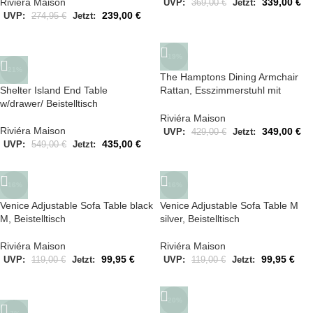
Riviéra Maison
339,00
€
UVP:
369,00
€
Jetzt:
239,00
€
UVP:
274,95
€
Jetzt:
-19%
-21%
The Hamptons Dining Armchair
Shelter Island End Table
Rattan, Esszimmerstuhl mit
w/drawer/ Beistelltisch
Sitzkissen
Riviéra Maison
Riviéra Maison
349,00
€
UVP:
429,00
€
Jetzt:
435,00
€
UVP:
549,00
€
Jetzt:
-16%
-16%
Venice Adjustable Sofa Table black
Venice Adjustable Sofa Table M
M, Beistelltisch
silver, Beistelltisch
Riviéra Maison
Riviéra Maison
99,95
€
99,95
€
UVP:
119,00
€
Jetzt:
UVP:
119,00
€
Jetzt:
-20%