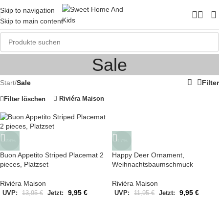
Skip to navigation
Skip to main content
Sale
Start
/
Sale
Filter
Riviéra Maison
Filter löschen
-29%
-17%
Buon Appetito Striped Placemat 2
Happy Deer Ornament,
pieces, Platzset
Weihnachtsbaumschmuck
Riviéra Maison
Riviéra Maison
9,95
€
9,95
€
UVP:
13,95
€
Jetzt:
UVP:
11,95
€
Jetzt: