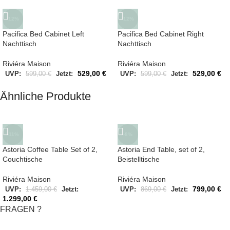
-12%
-12%
Pacifica Bed Cabinet Left
Pacifica Bed Cabinet Right
Nachttisch
Nachttisch
Riviéra Maison
Riviéra Maison
529,00
€
529,00
€
UVP:
599,00
€
Jetzt:
UVP:
599,00
€
Jetzt:
Ähnliche Produkte
-11%
-8%
Astoria Coffee Table Set of 2,
Astoria End Table, set of 2,
Couchtische
Beistelltische
Riviéra Maison
Riviéra Maison
799,00
€
UVP:
1.459,00
€
Jetzt:
UVP:
869,00
€
Jetzt:
1.299,00
€
FRAGEN ?