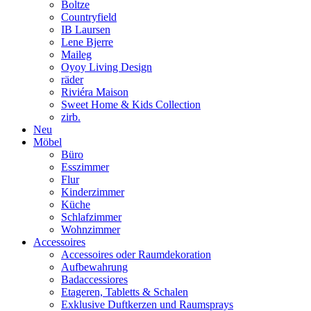
Boltze
Countryfield
IB Laursen
Lene Bjerre
Maileg
Oyoy Living Design
räder
Riviéra Maison
Sweet Home & Kids Collection
zirb.
Neu
Möbel
Büro
Esszimmer
Flur
Kinderzimmer
Küche
Schlafzimmer
Wohnzimmer
Accessoires
Accessoires oder Raumdekoration
Aufbewahrung
Badaccessiores
Etageren, Tabletts & Schalen
Exklusive Duftkerzen und Raumsprays