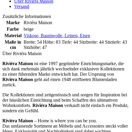
Über Riviéra Maison
Versand
Zusätzliche Informationen
Marke
Riviéra Maison
Farbe
beige
Material
Viskose
,
Baumwolle
,
Leinen
,
Eisen
Maße in
Breite: 54 Höhe: 83 Tiefe: 44 Sitzbreite: 44 Sitztiefe: 43
cm
Sitzhöhe: 47
Über Riviéra Maison
Riviéra Maison
ist eine 1997 gegründete Einrichtungsmarke, die
sich dank mehrmals jährlich wechselnder exklusiver Kollektionen
zu einer führenden Marke entwickelt hat. Der Ursprung von
Riviéra Maison
geht auf einen 1948 eröffneten Blumenladen
zurück.
Die Kollektionen sind zeitgenössisch und sorgen für Inspiration bei
der häuslichen Einrichtung und beim Schaffen des ultimativen
Wohnkomforts.
Riviéra Maison
verkauft nicht einfach ein Produkt,
sondern ein Gefühl.
Riviéra Maison
– Home is where you can be you.
Das umfassende Sortiment an Möbeln und Accessoires steckt voller
Ideen. Exklusivität und Nachhaltigkeit sind dabei wichtige