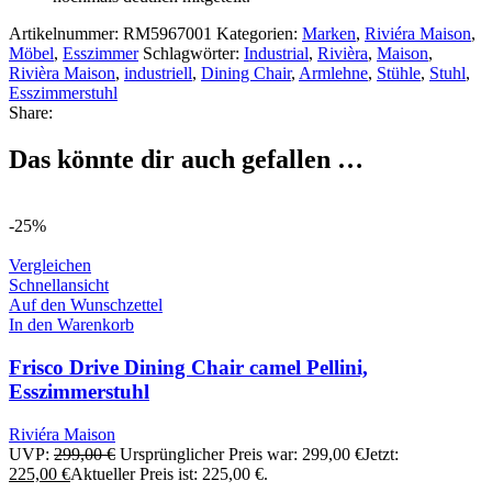
Artikelnummer:
RM5967001
Kategorien:
Marken
,
Riviéra Maison
,
Möbel
,
Esszimmer
Schlagwörter:
Industrial
,
Rivièra
,
Maison
,
Rivièra Maison
,
industriell
,
Dining Chair
,
Armlehne
,
Stühle
,
Stuhl
,
Esszimmerstuhl
Share:
Das könnte dir auch gefallen …
-25%
Vergleichen
Schnellansicht
Auf den Wunschzettel
In den Warenkorb
Frisco Drive Dining Chair camel Pellini,
Esszimmerstuhl
Riviéra Maison
UVP:
299,00
€
Ursprünglicher Preis war: 299,00 €
Jetzt:
225,00
€
Aktueller Preis ist: 225,00 €.