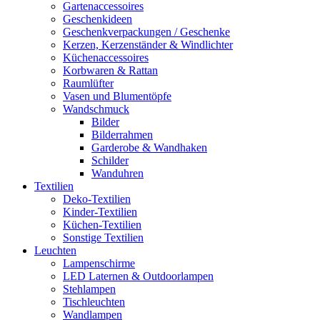
Gartenaccessoires
Geschenkideen
Geschenkverpackungen / Geschenke
Kerzen, Kerzenständer & Windlichter
Küchenaccessoires
Korbwaren & Rattan
Raumlüfter
Vasen und Blumentöpfe
Wandschmuck
Bilder
Bilderrahmen
Garderobe & Wandhaken
Schilder
Wanduhren
Textilien
Deko-Textilien
Kinder-Textilien
Küchen-Textilien
Sonstige Textilien
Leuchten
Lampenschirme
LED Laternen & Outdoorlampen
Stehlampen
Tischleuchten
Wandlampen