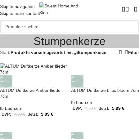
Skip to navigation
Skip to main content
Stumpenkerze
Start
/
Produkte verschlagwortet mit „Stumpenkerze“
Filter
-20%
-20%
ALTUM Duftkerze Amber flieder
ALTUM Duftkerze Lilac bloom 7cm
7cm
Ib Laursen
Ib Laursen
5,99
€
UVP:
7,50
€
Jetzt:
5,99
€
UVP:
7,50
€
Jetzt:
-20%
-27%