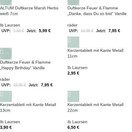
ALTUM Duftkerze Marsh Herbs
Duftkerze Feuer & Flamme
weiß 7cm
„Danke, dass Du so bist“ Vanille
Ib Laursen
räder
5,99
€
7,95
€
UVP:
7,50
€
Jetzt:
UVP:
10,95
€
Jetzt:
Kerzentablett mit Kante Metall
-27%
11cm
Duftkerze Feuer & Flamme
Ib Laursen
„Happy Birthday“ Vanille
2,95
€
räder
7,95
€
UVP:
10,95
€
Jetzt:
Kerzentablett mit Kante Metall
Kerzentablett mit Kante Metall
13cm
22cm
Ib Laursen
Ib Laursen
3,90
€
6,50
€