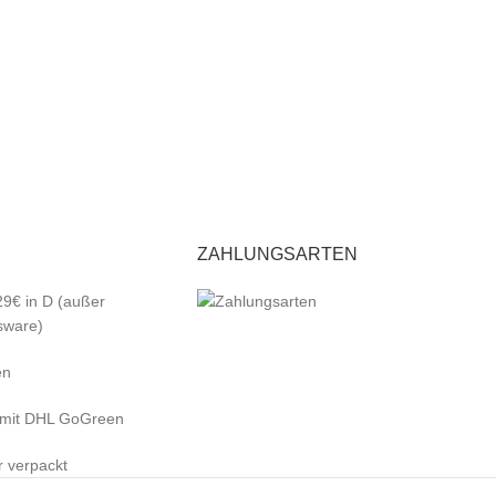
ZAHLUNGSARTEN
29€ in D (außer
sware)
en
 mit DHL GoGreen
r verpackt