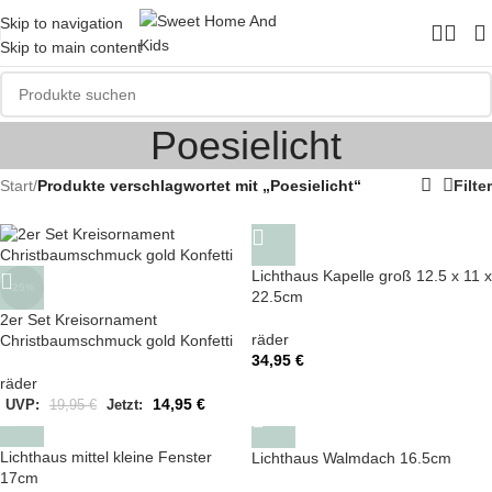
Skip to navigation
Skip to main content
Poesielicht
Start
/
Produkte verschlagwortet mit „Poesielicht“
Filter
Lichthaus Kapelle groß 12.5 x 11 x
-25%
22.5cm
2er Set Kreisornament
räder
Christbaumschmuck gold Konfetti
34,95
€
räder
14,95
€
UVP:
19,95
€
Jetzt:
Lichthaus mittel kleine Fenster
Lichthaus Walmdach 16.5cm
17cm