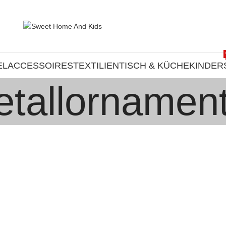
EL
ACCESSOIRES
TEXTILIEN
TISCH & KÜCHE
KINDER
tallornamen