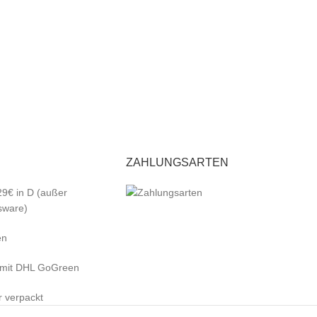
ZAHLUNGSARTEN
29€ in D (außer
sware)
en
 mit DHL GoGreen
r verpackt