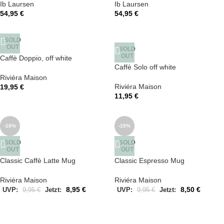
Ib Laursen
Ib Laursen
54,95
€
54,95
€
SOLD
OUT
SOLD
OUT
Caffè Doppio, off white
Caffè Solo off white
Riviéra Maison
Riviéra Maison
19,95
€
11,95
€
-10%
-15%
SOLD
SOLD
OUT
OUT
Classic Caffè Latte Mug
Classic Espresso Mug
Riviéra Maison
Riviéra Maison
8,95
€
8,50
€
UVP:
9,95
€
Jetzt:
UVP:
9,95
€
Jetzt: