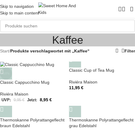
Skip to navigation
Skip to main content
Kaffee
Start
/
Produkte verschlagwortet mit „Kaffee“
Filter
Classic Cup of Tea Mug
-10%
Riviéra Maison
Classic Cappucchino Mug
11,95
€
Riviéra Maison
8,95
€
UVP:
9,95
€
Jetzt:
Thermoskanne Polyrattangeflecht
Thermoskanne Polyrattangeflecht
braun Edelstahl
grau Edelstahl