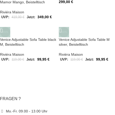
299,00
€
Mamor Mango, Beistelltisch
Riviéra Maison
349,00
€
UVP:
419,00
€
Jetzt:
-16%
-16%
Venice Adjustable Sofa Table black
Venice Adjustable Sofa Table M
M, Beistelltisch
silver, Beistelltisch
Riviéra Maison
Riviéra Maison
99,95
€
99,95
€
UVP:
119,00
€
Jetzt:
UVP:
119,00
€
Jetzt:
FRAGEN ?
Mo.-Fr. 09.00 - 13.00 Uhr