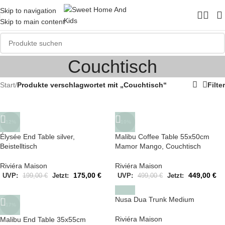
Skip to navigation
Skip to main content
Couchtisch
Start
/
Produkte verschlagwortet mit „Couchtisch“
Filter
-12%
-10%
Élysée End Table silver,
Malibu Coffee Table 55x50cm
Beistelltisch
Mamor Mango, Couchtisch
Riviéra Maison
Riviéra Maison
175,00
€
449,00
€
UVP:
199,00
€
Jetzt:
UVP:
499,00
€
Jetzt:
Nusa Dua Trunk Medium
-17%
Riviéra Maison
Malibu End Table 35x55cm