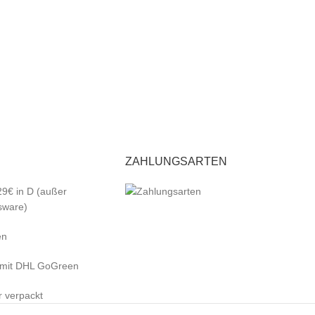
ZAHLUNGSARTEN
29€ in D (außer
sware)
en
 mit DHL GoGreen
r verpackt