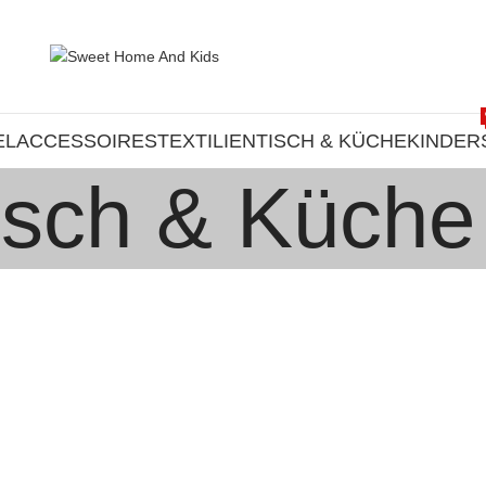
EL
ACCESSOIRES
TEXTILIEN
TISCH & KÜCHE
KINDER
isch & Küche