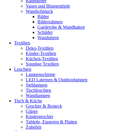
Raumlüfter
Vasen und Blumentöpfe
Wandschmuck
Bilder
Bilderrahmen
Garderobe & Wandhaken
Schilder
Wanduhren
Textilien
Deko-Textilien
Kinder-Textilien
Küchen-Textilien
Sonstige Textilien
Leuchten
Lampenschirme
LED Laternen & Outdoorlampen
Stehlampen
Tischleuchten
Wandlampen
Tisch & Küche
Geschirr & Besteck
Gläser
Kindergeschirr
Tabletts, Etageren & Platten
Zubehör