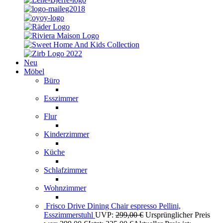
Neu
Möbel
Büro
Esszimmer
Flur
Kinderzimmer
Küche
Schlafzimmer
Wohnzimmer
Frisco Drive Dining Chair espresso Pellini,
Esszimmerstuhl
UVP:
299,00
€
Ursprünglicher Preis