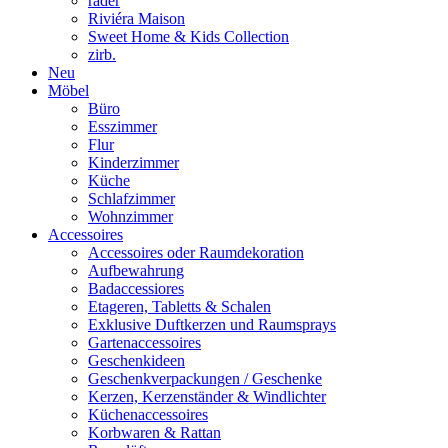
räder
Riviéra Maison
Sweet Home & Kids Collection
zirb.
Neu
Möbel
Büro
Esszimmer
Flur
Kinderzimmer
Küche
Schlafzimmer
Wohnzimmer
Accessoires
Accessoires oder Raumdekoration
Aufbewahrung
Badaccessiores
Etageren, Tabletts & Schalen
Exklusive Duftkerzen und Raumsprays
Gartenaccessoires
Geschenkideen
Geschenkverpackungen / Geschenke
Kerzen, Kerzenständer & Windlichter
Küchenaccessoires
Korbwaren & Rattan