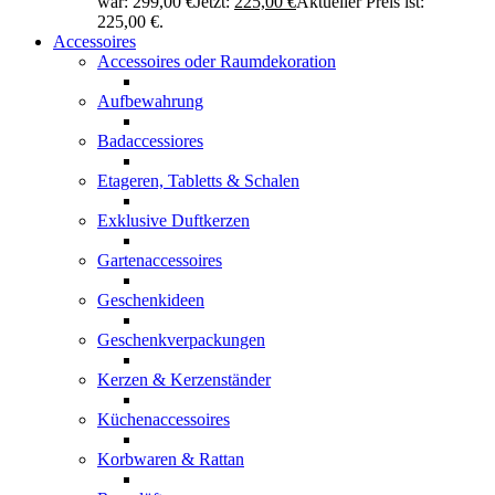
war: 299,00 €
Jetzt:
225,00
€
Aktueller Preis ist:
225,00 €.
Accessoires
Accessoires oder Raumdekoration
Aufbewahrung
Badaccessiores
Etageren, Tabletts & Schalen
Exklusive Duftkerzen
Gartenaccessoires
Geschenkideen
Geschenkverpackungen
Kerzen & Kerzenständer
Küchenaccessoires
Korbwaren & Rattan