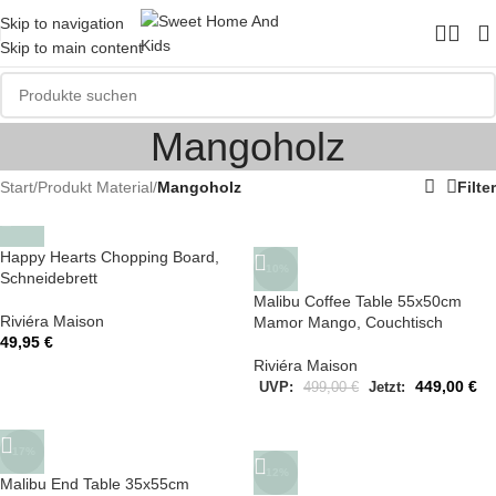
Skip to navigation
Skip to main content
Mangoholz
Start
/
Produkt Material
/
Mangoholz
Filter
Happy Hearts Chopping Board,
-10%
Schneidebrett
Malibu Coffee Table 55x50cm
Riviéra Maison
Mamor Mango, Couchtisch
49,95
€
Riviéra Maison
449,00
€
UVP:
499,00
€
Jetzt:
-17%
-12%
Malibu End Table 35x55cm