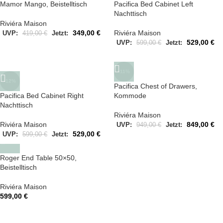
Mamor Mango, Beistelltisch
Pacifica Bed Cabinet Left
Nachttisch
Riviéra Maison
349,00
€
Riviéra Maison
UVP:
419,00
€
Jetzt:
529,00
€
UVP:
599,00
€
Jetzt:
-11%
-12%
Pacifica Chest of Drawers,
Pacifica Bed Cabinet Right
Kommode
Nachttisch
Riviéra Maison
Riviéra Maison
849,00
€
UVP:
949,00
€
Jetzt:
529,00
€
UVP:
599,00
€
Jetzt:
Roger End Table 50×50,
Beistelltisch
Riviéra Maison
599,00
€