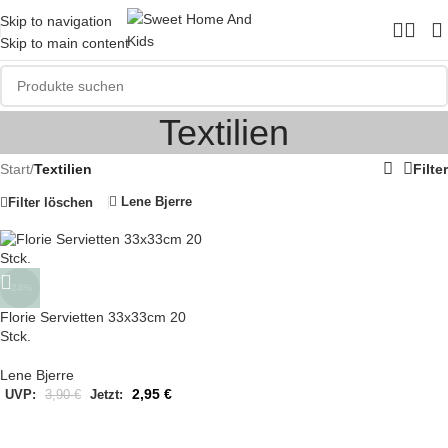
Skip to navigation
Skip to main content
Textilien
Start
/
Textilien
Filter
Lene Bjerre
Filter löschen
-24%
Florie Servietten 33x33cm 20
Stck.
Lene Bjerre
2,95
€
UVP:
3,90
€
Jetzt: