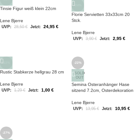
-24%
Tinsie Figur weiß klein 22cm
Florie Servietten 33x33cm 20
Stck.
Lene Bjerre
24,95
€
UVP:
28,50
€
Jetzt:
Lene Bjerre
2,95
€
UVP:
3,90
€
Jetzt:
-22%
-22%
Rustic Stabkerze hellgrau 28 cm
SOLD
OUT
Lene Bjerre
Semina Osteranhänger Hase
1,00
€
sitzend 7.2cm, Osterdekoration
UVP:
1,29
€
Jetzt:
Lene Bjerre
10,95
€
UVP:
13,95
€
Jetzt:
-27%