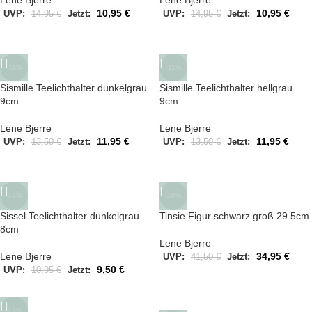
10,95
€
10,95
€
UVP:
14,95
€
Jetzt:
UVP:
14,95
€
Jetzt:
-11%
-11%
Sismille Teelichthalter dunkelgrau
Sismille Teelichthalter hellgrau
9cm
9cm
Lene Bjerre
Lene Bjerre
11,95
€
11,95
€
UVP:
13,50
€
Jetzt:
UVP:
13,50
€
Jetzt:
-13%
-16%
Sissel Teelichthalter dunkelgrau
Tinsie Figur schwarz groß 29.5cm
8cm
Lene Bjerre
Lene Bjerre
34,95
€
UVP:
41,50
€
Jetzt:
9,50
€
UVP:
10,95
€
Jetzt:
-12%