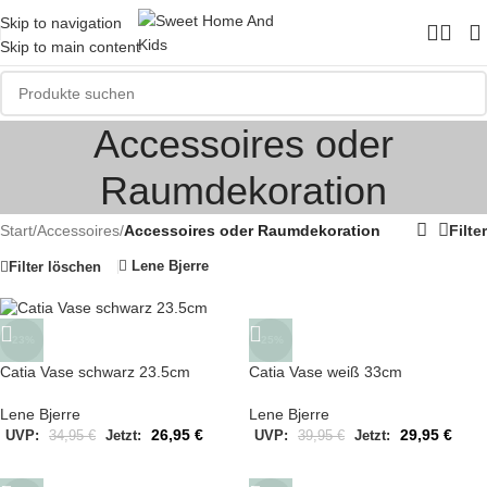
Skip to navigation
Skip to main content
Accessoires oder
Raumdekoration
Start
/
Accessoires
/
Accessoires oder Raumdekoration
Filter
Lene Bjerre
Filter löschen
-23%
-25%
Catia Vase schwarz 23.5cm
Catia Vase weiß 33cm
Lene Bjerre
Lene Bjerre
26,95
€
29,95
€
UVP:
34,95
€
Jetzt:
UVP:
39,95
€
Jetzt: