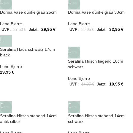
-20%
-18%
Dornia Vase dunkelgrau 25cm
Dornia Vase dunkelgrau 30cm
Lene Bjerre
Lene Bjerre
29,95
€
32,95
€
UVP:
37,50
€
Jetzt:
UVP:
39,95
€
Jetzt:
Serafina Haus schwarz 17cm
-27%
black
Serafina Hirsch liegend 10cm
Lene Bjerre
schwarz
29,95
€
Lene Bjerre
10,95
€
UVP:
14,95
€
Jetzt:
-27%
-27%
Serafina Hirsch stehend 14cm
Serafina Hirsch stehend 14cm
antik silber
schwarz
Lene Bjerre
Lene Bjerre